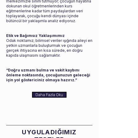
merkezimizle sınırlı tutmuyor; çocuğun hayatına
dokunan okul öğretmenlerinden kurs
eğitmenlerine kadar tüm paydaşlardan veri
toplayarak, çocuğu kendi dünyası içinde
bütüncül bir yaklaşımla analiz ediyoruz.
Etik ve Bağımsız Yaklaşımımız
Odak noktamız; bilimsel veriler ışığında aileyi en
yetkin uzmanlarla buluşturmak ve çocuğun
gerçek ihtiyacına en kısa sürede, en doğru
kapıda ulaşmasını sağlamaktır.
“Doğru uzmanı bulma ve vakit kaybını
önleme noktasında, çocuğunuzun geleceği
için yol göstericiniz olmaya hazırız.”
Daha Fazla Oku
UYGULADIĞIMIZ