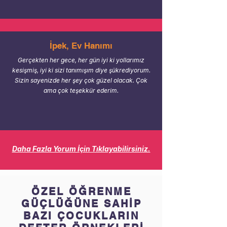
İpek, Ev Hanımı
Gerçekten her gece, her gün iyi ki yollarımız
kesişmiş, iyi ki sizi tanımışım diye şükrediyorum.
Sizin sayenizde her şey çok güzel olacak. Çok
ama çok teşekkür ederim.
Daha Fazla Yorum İçin Tıklayabilirsiniz.
ÖZEL ÖĞRENME
GÜÇLÜĞÜNE SAHİP
BAZI ÇOCUKLARIN