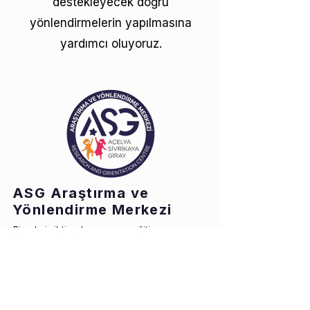
destekleyecek doğru
yönlendirmelerin yapılmasına
yardımcı oluyoruz.
ASG Araştırma ve
Yönlendirme Merkezi
Bireylerin ihtiyaçlarına uygun eğitim ve
gelişim süreçlerini doğru analizlerle
belirleyerek profesyonel yönlendirme
sunar. Bilimsel temelli değerlendirme
yöntemleriyle her bireyin potansiyelini en
doğru şekilde ortaya çıkarmayı hedefler.
İletişim